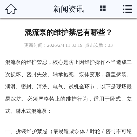




新闻资讯
首页
关于我们
混流泵的维护禁忌有哪些？
产品展示
更新时间：2026/2/4 11:33:19 点击次数：
33
新闻资讯
混流泵的维护禁忌，核心是防止因维护操作不当造成二
案例展示
次损坏、密封失效、轴承抱死、泵体变形，覆盖拆装、
润滑、密封、清洗、电气、试机全环节，以下是现场最
制作流程
易踩坑、必须严格禁止的维护行为，适用于卧式、立
资质荣誉
式、潜水式混流泵：
在线留言
一、拆装维护禁忌（最易造成泵体 / 叶轮 / 密封不可逆
联系我们