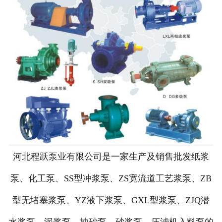
河北程跃泵业有限公司是一家生产及销售批发纸浆
泵、化工泵、SS型冲浆泵、ZS宽流道工艺浆泵、ZB
型无堵塞浆泵、YZ液下浆泵、GXL型浆泵、ZJQ潜
水浆泵、泥浆泵、抽砂泵、砂浆泵、压滤机入料泵的